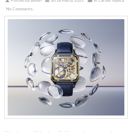
Posted by
admin
on
28 Marzo 2023
in
Cartier replica
No Comments.