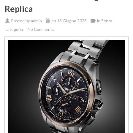
Replica
Posted by
admin
on
13 Giugno 2023
in
Senza
categoria
No Comments.