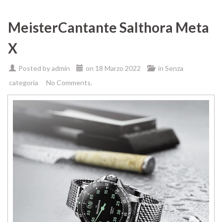
MeisterCantante Salthora Meta
X
Posted by
admin
on
18 Marzo 2022
in
Senza
categoria
No Comments.