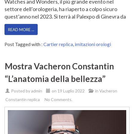
Watches and Wonders, il più grande evento nel
settore dell’orologeria, ha riaperto a colpo sicuro
quest’anno nel 2023. Si terrà al Palexpo di Ginevra da
READ MORE …
Post Tagged with :
Cartier replica
,
imitazioni orologi
Mostra Vacheron Constantin
“L’anatomia della bellezza”
Posted by
admin
on
19 Luglio 2022
in
Vacheron
Constantin replica
No Comments.