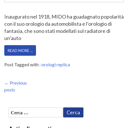
Inaugurato nel 1918, MIDO ha guadagnato popolarità
con il suo orologio da automobilista e l’orologio di
fantasia, che sono stati modellati sul radiatore di
un’auto
READ MORE …
Post Tagged with :
orologi replica
Navigazione
Previous
← Previous
Post
posts
articoli
Ricerca
per: