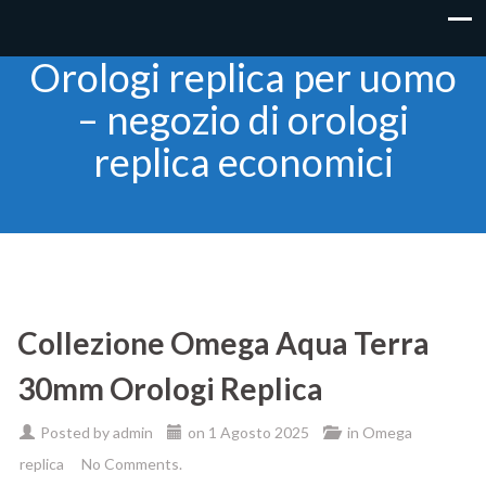
Orologi replica per uomo
– negozio di orologi
replica economici
Collezione Omega Aqua Terra
30mm Orologi Replica
Posted by
admin
on
1 Agosto 2025
in
Omega
replica
No Comments.