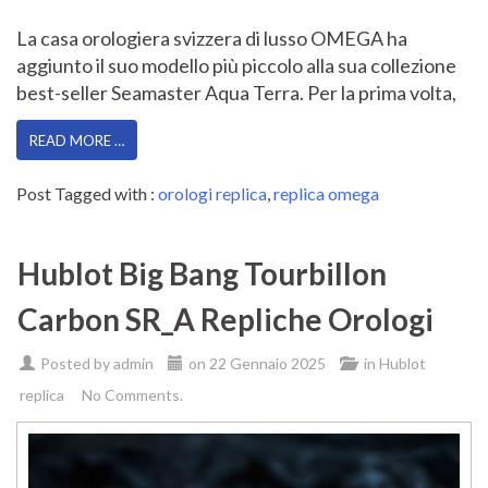
La casa orologiera svizzera di lusso OMEGA ha
aggiunto il suo modello più piccolo alla sua collezione
best-seller Seamaster Aqua Terra. Per la prima volta,
READ MORE …
Post Tagged with :
orologi replica
,
replica omega
Hublot Big Bang Tourbillon
Carbon SR_A Repliche Orologi
Posted by
admin
on
22 Gennaio 2025
in
Hublot
replica
No Comments.