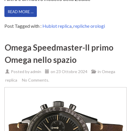
READ MORE …
Post Tagged with :
Hublot replica
,
repliche orologi
Omega Speedmaster-Il primo
Omega nello spazio
Posted by
admin
on
23 Ottobre 2024
in
Omega
replica
No Comments.