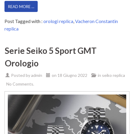
READ MORE …
Post Tagged with :
orologi replica
,
Vacheron Constantin
replica
Serie Seiko 5 Sport GMT
Orologio
Posted by
admin
on
18 Giugno 2022
in
seiko replica
No Comments.